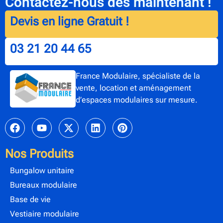
Contactez-nous dès maintenant !
Devis en ligne Gratuit !
03 21 20 44 65
France Modulaire, spécialiste de la
vente, location et aménagement
d’espaces modulaires sur mesure.
Nos Produits
Bungalow unitaire
Bureaux modulaire
Base de vie
Vestiaire modulaire