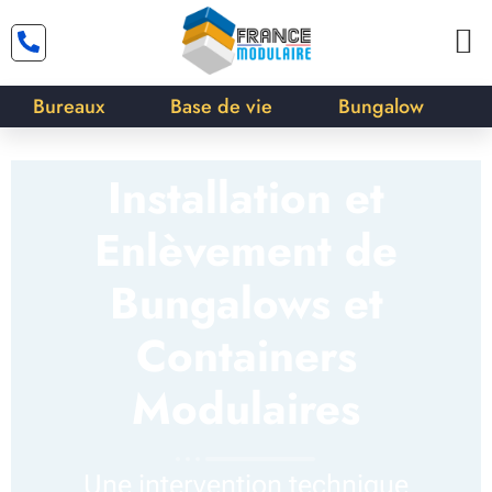
Bureaux
Base de vie
Bungalow
Installation et
Enlèvement de
Bungalows et
Containers
Modulaires
Une intervention technique