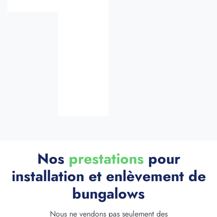
chantier, les
zones
protégées et
l’usage des
équipements
de protection
individuelle
(EPI).
Nos
prestations
pour
installation et enlèvement de
bungalows
Nous ne vendons pas seulement des