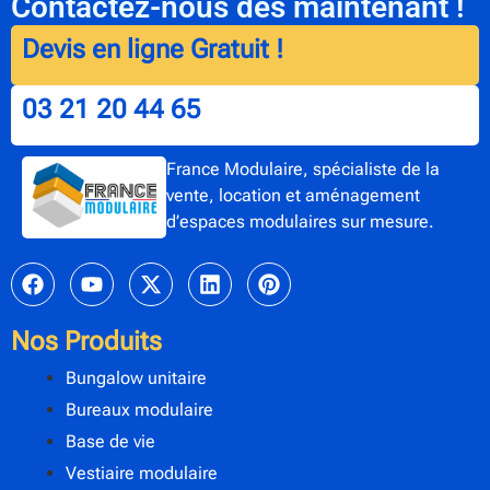
Contactez-nous dès maintenant !
Devis en ligne Gratuit !
03 21 20 44 65
France Modulaire, spécialiste de la
vente, location et aménagement
d’espaces modulaires sur mesure.
Nos Produits
Bungalow unitaire
Bureaux modulaire
Base de vie
Vestiaire modulaire